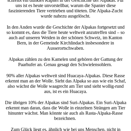
schreibt ein dunkles Kapitel in der Geschichte der Alpakas. Für
uns ist es heute unvorstellbar, warum die Spanier diese
faszinierenden Tiere vertrieben und töteten. Die Alpaka-Zucht
wurde nahezu ausgelöscht.
In den Anden wurde die Geschichte der Alpakas fortgesetzt und
so kommt es, dass die Tiere heute weltweit anzutreffen sind – so
auch auf unseren Weiden in der schönen Schweiz, im Kanton
Bern, in der Gemeinde Kirchlindach insbesondere in
Ausserortschwaben.
Alpakas zählen zu den Kamelen und gehören der Gattung der
Paarhufer an. Genau gesagt den Schwielensohlern.
90% aller Alpakas weltweit sind Huacaya-Alpakas. Diese Rasse
erkennt man an der Wolle. Sieht das Alpaka so aus wie ein Schaf,
also wächst die Wolle waagrecht am Tier und sieht wollig-rund
aus, ist es ein Huacaya.
Die übrigen 10% der Alpakas sind Suri-Alpakas. Ein Suri-Alpaka
erkennt man daran, dass die Wolle in einzelnen Strängen am Tier
hinunter wächst. Man könnte sie auch als Rasta-Alpaka-Rasse
bezeichnen.
Zum Glück liegt es, ähnlich wie bei uns Menschen, nicht in