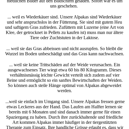
niedlichen Bilder auf den Bildschirm geladen. Sofort war es um
uns geschehen.
... weil es Wiederkäuer sind. Unsere Alpakas sind Wiederkäuer
und sehr anspruchslos in der Fütterung. Sie sind mit gutem Heu
und saftigem Gras zufrieden. Zufüttern mit Luzerne (eine Art von
Klee, der getrocknet in Pellets zu kaufen ist) muss man nur ältere
Tiere oder Zuchtstuten in der Laktose.
... weil sie das Gras abbeissen und nicht ausrupfen. So bleibt die
Wurzel im Boden unbeschädigt und das Gras kann nachwachsen.
... weil sie keine Trittschäden auf der Weide verursachen. Ein
ausgewachsenes Tier wiegt etwa 60 bis 80 Kilogramm. Dieses
verhältnismässig leichte Gewicht verteilt sich zudem auf vier
Beine und ermöglicht so ein sanftes Bewirtschaften der Weiden.
So können auch steile Hänge optimal von Alpakas abgeweidet
werden.
...weil sie einfach im Umgang sind. Unsere Alpakas fressen gerne
etwas Leckeres aus der Hand. Das Laufen am Halfter lernen sie
bereits mit 6 Monaten und sind danach immer gerne für einen
Spaziergang zu haben. Durch ihre zurückhaltende und friedliche
Art kommen Alpakas immer häufiger in der tiergestützten
Therapie zum Einsatz. Ihre handliche Grösse erlaubt es, dass wir